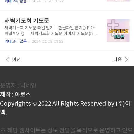
카테고리 없음
2024. 12. 20. 10:22
로, 세상 가운데 빛과 소금의 역할을 감당하게 하옵소
도문 내용 거룩하시고 은혜로우신 하나님 아버지, 오늘
서. 주님께서 주신 자유와 평화를 귀하게 여기며, 정의
주일 오후 찬양예배로 주님께 나아갈 수 있게 하심에 감
와 진리가 이 땅 가운데 흐르..
사드립니다. 우리의 호흡과 삶을 주관하시는 하나님께
새벽기도회 기도문
찬양과 영광을 올려드리며, 이 시간을 허락하신 주님의
사랑과 은혜를 기억합니다. 주님, 이 시간 저희가 드리
새벽기도회 기도문 파일 받기 한글파일 받기👆️ PDF
는 찬양과 예배가 주님께 기쁨이 되기를 원합니다. 우리
파일 받기👆️ 새벽기도회 기도문 이미지 기도문(hw
의 연약함과 부족함을 내려놓고 오직 주님만을 높이며,
p) 받기👆️ 기도문(PDF) 받기👆️ 새벽기도회 기도문
카테고리 없음
2024. 12. 19. 19:55
마음과 정성을 다해 예배드리게 하옵소서. 이 예배가 우
내용 사랑과 은혜가 충만하신 하나님 아버지, 이 새벽
리의 영혼을 새롭게 하고, 주님의 임재와 사랑을 깊이
에 저희를 주님의 전에 불러 주시고 기도로 하루를 시작
경험하는 시간이 되게 하옵..
할 수 있는 은혜를 주심에 감사를 드립니다. 이른 아침
이전
다음
의 고요한 시간, 저희가 주님을 찾고, 주님의 이름을 높
이며 기도할 수 있음이 큰 축복임을 고백합니다. 우리의
마음과 생각을 주님께 온전히 올려드리오니, 이 시간 저
희와 함께하시고, 우리의 기도를 기쁘게 받아 주옵소
운영자 : 닉네임
서. 아버지 하나님, 지난밤에도 저희를 지켜 주시고, 평
안한 쉼을 허락하신 주님의 은혜를 찬양합니다. 주님의
제작 : 아로스
은혜로 오늘을 맞이할 수..
Copyrights © 2022 All Rights Reserved by (주)아
백.
※ 해당 웹사이트는 정보 전달을 목적으로 운영하고 있으